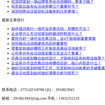
在深圳策划一场品牌发布会活动难吗，要多少钱？
创意新品发布会活动有哪几个重要环节？
深圳招商会议策划礼仪服务的注意事项！
最新文章排行
如何成功执行一场开业庆典活动，有哪些方法？
企业举办公关活动策划的最佳时机是什么？
要想办好一场开业庆典活动，这4个影响因素要掌握
深圳展会活动搭建休息区的重要性
需要提前做好哪些工作来提高展会活动效率？
公司举办年会活动策划要注意这几个要素！
庆典活动策划舞台如何设计，才能收到应有的商业效果？
企业举办开业庆典活动有哪些目的，核心内容是什么？
做好活动策划的细节工作，也是影响活动效果的关键要素
展会活动策划如何做好调查分析与研究？
联系电话：0755-82318786
QQ： 2916823943
邮箱：2916823943@qq.com
手机：13631551210