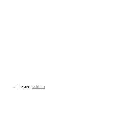
838号
- Design:
szhl.cn