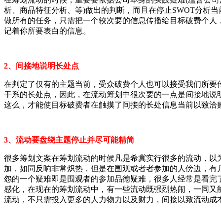
析、商品特征分析、等)做出的判断，而且在停止SWOT分析
做所有的任务，只需把一个较次要的信息传播给目标破费个人
记着你所要表白的信息。
2、间接地说明长处点
在判定了仅有的主题当前，受众破费个人也可以接受我们所要
干系的长处点，因此，在流动筹划中很次要的一点是间接地说
这么，才能使目标破费者在触摸了间接的长处信息当前以致洽
3、流动要盘绕主题停止并尽可能精简
很多筹划文案在筹划流动的时候凡是希冀实行很多的流动，以
加，如同反响非常炽热，但是在围观或者者参加的人傍边，有
怨的一个疑难即是围观者的参加品德疑难，很多人经常是看完
感化，在现在的筹划流动中，有一些流动既强烈热闹，一同又
流动，不只需投入更多的人力物力以及财力，间接以致流动成