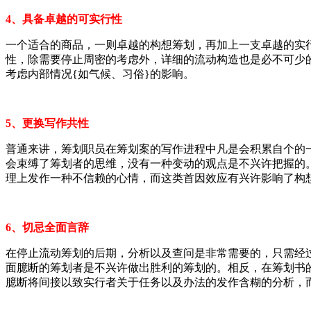
4、具备卓越的可实行性
一个适合的商品，一则卓越的构想筹划，再加上一支卓越的实
性，除需要停止周密的考虑外，详细的流动构造也是必不可少
考虑内部情况{如气候、习俗}的影响。
5、更换写作共性
普通来讲，筹划职员在筹划案的写作进程中凡是会积累自个的
会束缚了筹划者的思维，没有一种变动的观点是不兴许把握的
理上发作一种不信赖的心情，而这类首因效应有兴许影响了构
6、切忌全面言辞
在停止流动筹划的后期，分析以及查问是非常需要的，只需经
面臆断的筹划者是不兴许做出胜利的筹划的。相反，在筹划书
臆断将间接以致实行者关于任务以及办法的发作含糊的分析，