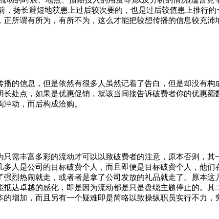
当前，扬长避短地获患上过后较次要的，也是过后较值患上推行
，正所谓有所为，有所不为，这么才能把较想传播的信息较充沛
传播的信息，但是依然有很多人虽然记着了告白，但是却没有构
明长处点，如果是优惠促销，就该当间接告诉破费者你的优惠额
购冲动，而后构成洽购。
为只需丰富多彩的流动才可以以致破费者的注意，原本否则，其
几多人是公司的目标破费个人，而且即便是目标破费个人，他们
了强烈热闹就走，或者者是拿了公司发放的礼品就走了。原本这
能抵达卓越的感化，即是因为流动都是只是盘绕主题停止的。其
本的增加，而且另有一个疑难即是简略以致操纵职员实行不力，