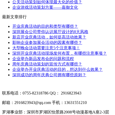
公关活动策划如何体现最大化的价值？
企业游戏活动策划方案——嘉御文化
最新文章排行
开业庆典活动的目的和类型有哪些？
深圳展会公司带你认识展厅设计的8大风格
新店开业庆典活动，如何提高活动效果？
影响企业参加展会活动的因素有哪些？
大型晚会活动需要注意5个注意事项！
深圳开业庆典活动现场发何布置，有哪些注意事项？
企业举办新品发布会的问题和流程
周年庆典活动策划的宣传方式有哪些？
企业举办开业庆典活动的目的，想达到什么效果？
深圳成功的周年庆典公司拥有哪些原则？
联系电话：0755-82318786
QQ： 2916823943
邮箱：2916823943@qq.com
手机：13631551210
罗湖事业部：深圳市罗湖区怡景路2008号动漫基地A座2-3层