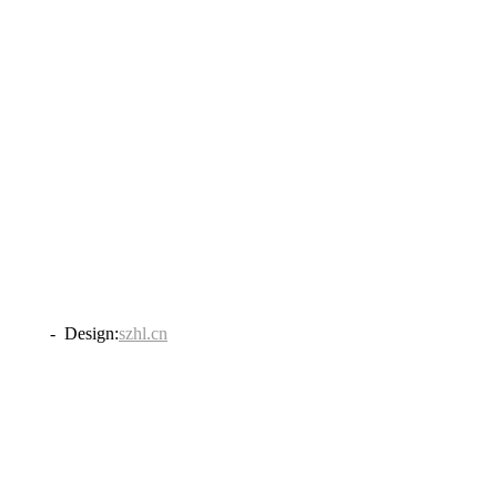
838号
- Design:
szhl.cn