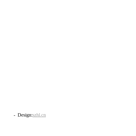
838号
- Design:
szhl.cn