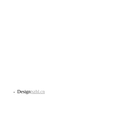
838号
- Design:
szhl.cn