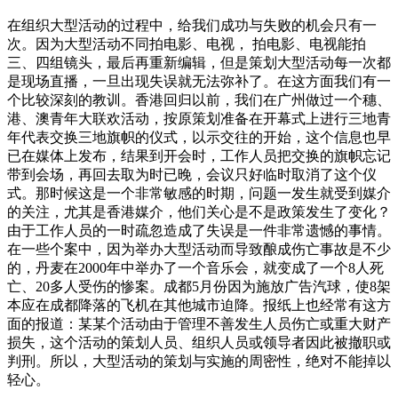
在组织大型活动的过程中，给我们成功与失败的机会只有一
次。因为大型活动不同拍电影、电视， 拍电影、电视能拍
三、四组镜头，最后再重新编辑，但是策划大型活动每一次都
是现场直播，一旦出现失误就无法弥补了。在这方面我们有一
个比较深刻的教训。香港回归以前，我们在广州做过一个穗、
港、澳青年大联欢活动，按原策划准备在开幕式上进行三地青
年代表交换三地旗帜的仪式，以示交往的开始，这个信息也早
已在媒体上发布，结果到开会时，工作人员把交换的旗帜忘记
带到会场，再回去取为时已晚，会议只好临时取消了这个仪
式。那时候这是一个非常敏感的时期，问题一发生就受到媒介
的关注，尤其是香港媒介，他们关心是不是政策发生了变化？
由于工作人员的一时疏忽造成了失误是一件非常遗憾的事情。
在一些个案中，因为举办大型活动而导致酿成伤亡事故是不少
的，丹麦在2000年中举办了一个音乐会，就变成了一个8人死
亡、20多人受伤的惨案。成都5月份因为施放广告汽球，使8架
本应在成都降落的飞机在其他城市迫降。报纸上也经常有这方
面的报道：某某个活动由于管理不善发生人员伤亡或重大财产
损失，这个活动的策划人员、组织人员或领导者因此被撤职或
判刑。所以，大型活动的策划与实施的周密性，绝对不能掉以
轻心。