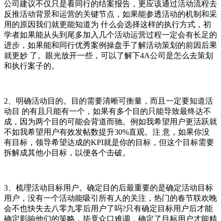
公司建议不仅只是看同行的结案报告，更应该通过活动流程去
反推活动背景和运营的关键节点，如果能参透活动的机制和采
用的原因我们就更能知道为 什么会选择这样的执行方式，初
学者如果能从头到尾多加入几个活动运营过程一定会有长足的
进步，如果能和同行优秀案例操盘手了解活动策划的前因后果
就更妙 了。眼光放开一些，可以了解下4A公司是怎么去策划
和执行案子的。
2、明确活动目的。目的需要清晰可衡量，而且一定要知道活
动目 的有且只能有一个，如果有多个目的只能导致最终达不
成，因为两个目的可能会背道而驰。例如我希望用户更活跃就
不如我希望用户有效发帖数提升30%直观。注 意，如果你没
有目标，领导希望达成的KPI就是你的目标，但这个目标需要
拆解成其他小目标，以便各个击破。
3、梳理活动目标用户。确定目的后最重要的是确定活动目标
用户，没有一个活动能吸引所有人的关注，热门的春节联欢晚
会不也快失去八零九零后用户了吗?只有确定目标用户后才能
确定影响他们的策略，毕竟众口难调，确定了目标用户才能精