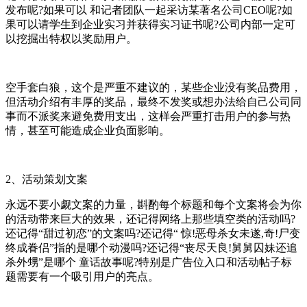
发布呢?如果可以 和记者团队一起采访某著名公司CEO呢?如
果可以请学生到企业实习并获得实习证书呢?公司内部一定可
以挖掘出特权以奖励用户。
空手套白狼，这个是严重不建议的，某些企业没有奖品费用，
但活动介绍有丰厚的奖品，最终不发奖或想办法给自己公司同
事而不派奖来避免费用支出，这样会严重打击用户的参与热
情，甚至可能造成企业负面影响。
2、活动策划文案
永远不要小觑文案的力量，斟酌每个标题和每个文案将会为你
的活动带来巨大的效果，还记得网络上那些填空类的活动吗?
还记得“甜过初恋”的文案吗?还记得“ 惊!恶母杀女未遂,奇!尸变
终成眷侣”指的是哪个动漫吗?还记得“丧尽天良!舅舅囚妹还追
杀外甥”是哪个 童话故事呢?特别是广告位入口和活动帖子标
题需要有一个吸引用户的亮点。