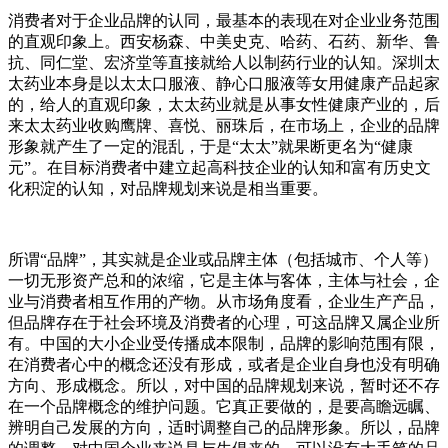
消费者对于企业品牌的认同，最基本的表现在对企业业务范围
的直观印象上。西安杨森、中美史克、哈药、石药、新华、鲁
抗、同仁堂、宏济堂等直接就给人以制药行业的认知。深圳太
太药业本身是以太太口服液、静心口服液等女用健康产品起家
的，给人的直观印象，太太药业就是从事女性健康产业的，后
来太太药业收购鹰牌、喜悦、丽珠后，在市场上，企业的品牌
形象就产生了一定的混乱，于是“太太”就果断更名为“健康
元”。在目标消费者中建立起高科技企业的认知和富有历史文
化积淀的认知，对品牌规划来说是相当重要。
所谓“品牌”，其实就是企业或品牌主体（包括城市、个人等）
一切无形资产总和的浓缩，它是主体与客体，主体与社会，企
业与消费者相互作用的产物。从市场角度看，企业生产产品，
但品牌存在于社会环境及消费者的心理，可这品牌又属企业所
有。中国的大小企业受传播成本限制，品牌的影响范围有限，
在消费者心中的概念还没有形成，或者是企业自身也没有明确
方向、形成概念。所以，对中国的品牌规划来说，暂时还不存
在一个品牌概念的维护问题。它真正要做的，是要高瞻远瞩、
辨明自己发展的方向，适时调整自己的品牌形象。所以，品牌