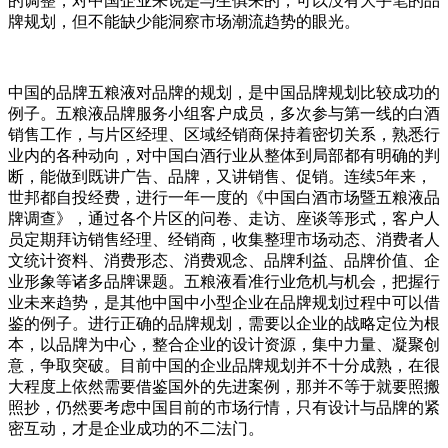
的调整，对中国企业来说是与生俱来的，可以没有大手笔的品
牌规划，但不能缺少能洞察市场潮流趋势的眼光。
中国的品牌五粮液对品牌的规划，是中国品牌规划比较成功的
例子。五粮液品牌服务小组客户成员，多次参与第一线的白酒
销售工作，与片区经理、区域经销商保持着密切关系，熟悉行
业内的各种动向，对中国白酒行业从整体到局部都有明确的判
断，能做到既讲广告、品牌，又讲销售、促销。连续5年来，
世邦都自投经费，进行一年一度的《中国白酒市场暨五粮液品
牌调查》，通过各个片区的问卷、走访、座谈等形式，客户人
员定期拜访销售经理、经销商，收集整理市场动态、消费者人
文统计资料、消费形态、消费观念、品牌利益、品牌价值、企
业形象等诸多品牌课题。五粮液看准行业危机与机会，把握行
业未来趋势，是其他中国中小型企业在品牌规划过程中可以借
鉴的例子。进行正确的品牌规划，需要以企业的战略定位为根
本，以品牌为中心，整合企业的设计资源，集中力量、凝聚创
意，争取突破。目前中国的企业品牌规划并不十分成熟，在很
大程度上依然需要借鉴国外的先进案例，那并不等于就要照搬
照抄，仍然要考虑中国目前的市场行情，只有设计与品牌的紧
密互动，才是企业成功的不二法门。