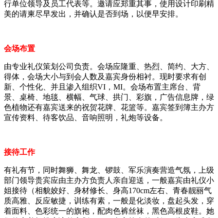
行单位领导及员工代表等。邀请应郑重其事，使用设计印刷精
美的请柬尽早发出，并确认是否到场，以便早安排。
会场布置
由专业礼仪策划公司负责。会场应隆重、热烈、简约、大方、
得体，会场大小与到会人数及嘉宾身份相衬。现时要求有创
新、个性化、并且渗入组织VI，MI。会场布置主席台、背
景、桌椅、地毯、横幅、气球、拱门、彩旗，广告信息牌，绿
色植物还有嘉宾送来的祝贺花牌、花篮等。嘉宾签到簿主办方
宣传资料、待客饮品、音响照明，礼炮等设备。
接待工作
有礼有节，同时舞狮、舞龙、锣鼓、军乐演奏营造气氛，上级
部门领导贵宾应由主办方负责人亲自迎送，一般嘉宾由礼仪小
姐接待（相貌姣好、身材修长、身高170cm左右、青春靓丽气
质高雅、反应敏捷，训练有素，一般是化淡妆，盘起头发，穿
着面料、色彩统一的旗袍，配肉色裤丝袜，黑色高根皮鞋。她