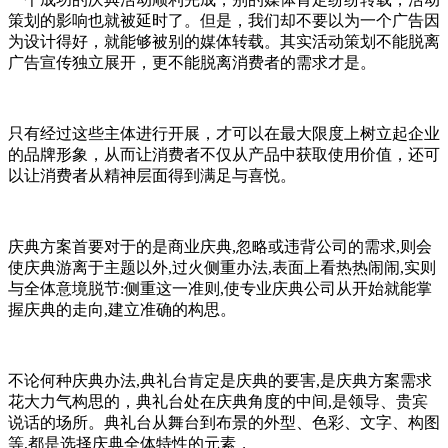
策划的影响也就被延时了。但是，我们却不要以为一个广告因
为设计得好，就能够被别的媒体转载。其实活动策划不能脱离
广告宣传独立展开，更不能脱离消费者的需求才是。
只有经过这些主体进行开展，才可以在最大限度上树立起企业
的品牌形象，从而让消费者不仅从产品中获取使用价值，还可
以让消费者从精神层面得到满足与喜悦。
庆典方案首要对于的是商业庆典,忽略或违背公司的需求,则会
使庆典游离于主题以外,过火侧重办法,表面上看热热闹闹,实则
与全体意境脱节:侧重这一准则,使专业庆典公司从开始就能掌
握庆典的走向,建立准确的构思。
不论何种庆典办法,典礼台肯定是庆典的要害,是庆典方案需求
花大力气构思的，典礼台处在庆典角度的中间,是领导、贵宾
说话的场所。典礼台从舞台到布景的外型、色彩、文字、构图
等,都是选择庆典全体特性的元素，