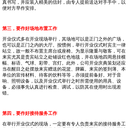
真书写，并应装入精美的信封，由专人提前送达对手手中，以
便对方早作安排。
第三，要作好场地布置工作
开业仪式多在开业现场举行，其场地可以是正门之外的广场，
也可以是正门之内的大厅。按惯例，举行开业仪式时宾主一律
站立，故一般不布置主席台或座椅。为显示隆重与敬客，可在
来宾尤其是贵宾站立之处铺设红色地毯，并在场地四周悬挂横
幅、标语、气球、彩带、宫灯。此外，公司开业庆典策划还应
当在醒目之处摆放来宾赠送的花篮、牌匾。来宾的签到薄、本
单位的宣传材料、待客的饮料等等，亦须提前备好。对于音
响、照明设备，以及开业仪式举行之时所需使用的用具、设
备，必须事先认真进行检查、调试，以防其在使用时出现差
错。
第四，要作好接待服务工作
在举行开业仪式的现场，一定要有专人负责来宾的接待服务工