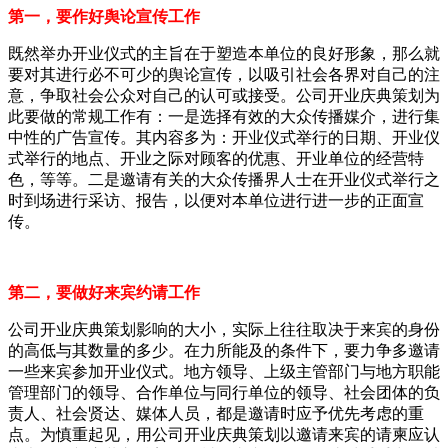
第一，要作好舆论宣传工作
既然举办开业仪式的主旨在于塑造本单位的良好形象，那么就
要对其进行必不可少的舆论宣传，以吸引社会各界对自己的注
意，争取社会公众对自己的认可或接受。公司开业庆典策划为
此要做的常规工作有：一是选择有效的大众传播媒介，进行集
中性的广告宣传。其内容多为：开业仪式举行的日期、开业仪
式举行的地点、开业之际对顾客的优惠、开业单位的经营特
色，等等。二是邀请有关的大众传播界人士在开业仪式举行之
时到场进行采访、报告，以便对本单位进行进一步的正面宣
传。
第二，要做好来宾约请工作
公司开业庆典策划影响的大小，实际上往往取决于来宾的身份
的高低与其数量的多少。在力所能及的条件下，要力争多邀请
一些来宾参加开业仪式。地方领导、上级主管部门与地方职能
管理部门的领导、合作单位与同行单位的领导、社会团体的负
责人、社会贤达、媒体人员，都是邀请时应予优先考虑的重
点。为慎重起见，用公司开业庆典策划以邀请来宾的请柬应认