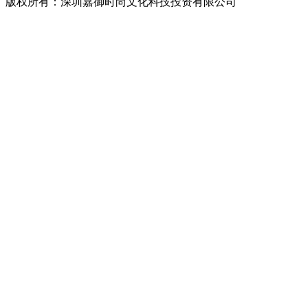
版权所有：深圳嘉御时尚文化科技投资有限公司
粤ICP备
20063838号