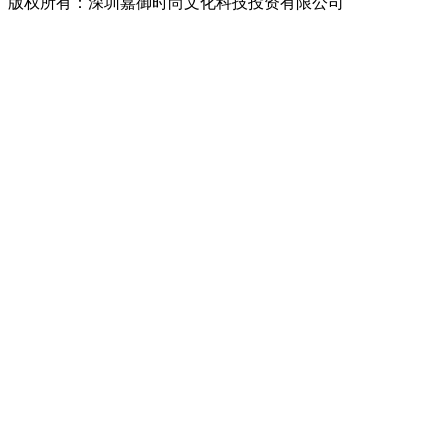
版权所有：深圳嘉御时尚文化科技投资有限公司
粤ICP备
20063838号