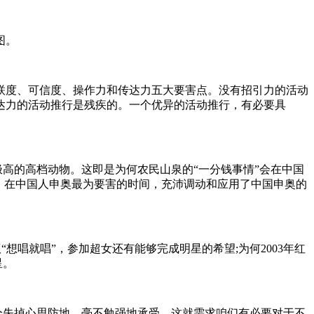
图。
联度、可信度、操作力和传达力五大要害点。没有招引力的活动
达力的活动推行是残疾的。一个优异的活动推行，有必要具
极高的高档动物。这即是为何农民山泉的“一分钱事情”会在中国
，在中国人申奥最为要害的时间，充沛调动和应用了中国申奥的
“想唱就唱”，参加超女还有能够完成明星的希望;为何2003年红
星。
全失掉心思防地，毫不勉强地承受，这就需求咱们有必要对于不