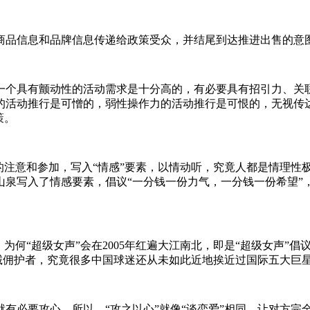
商品信息和品牌信息传递给政策受众，并结尾到达推进出售的意
一个具有颤动性的活动需求是十分高的，有必要具有招引力、关
的活动推行是可憎的，弱性操作力的活动推行是可恨的，无视传
策。
的注意和参加，写入“情感”要素，以情动听，究竟人都是情理性
山泉写入了情感要素，倡议“一分钱一份力气，一分钱一份希望”
何“超级女声”会在2005年红遍大江南北，即是“超级女声”倡议
诚佣护者，究竟很多中国球迷还从未如此近地挨近过国际五大巨
有必要攻心。所以，“攻之以心”就像“谈恋爱”相同，让对方完