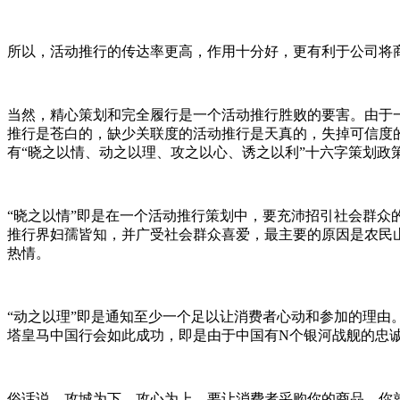
所以，活动推行的传达率更高，作用十分好，更有利于公司将
当然，精心策划和完全履行是一个活动推行胜败的要害。由于
推行是苍白的，缺少关联度的活动推行是天真的，失掉可信度
有“晓之以情、动之以理、攻之以心、诱之以利”十六字策划政
“晓之以情”即是在一个活动推行策划中，要充沛招引社会群众
推行界妇孺皆知，并广受社会群众喜爱，最主要的原因是农民
热情。
“动之以理”即是通知至少一个足以让消费者心动和参加的理由。为
塔皇马中国行会如此成功，即是由于中国有N个银河战舰的忠
俗话说，攻城为下，攻心为上。要让消费者采购你的商品，你就