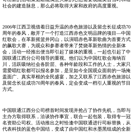
社会的建造脉息，那么必将取得大家和政府的高度重视。
2006年江西卫视借着日益升温的赤色旅游以及留念长征成功70
周年的春风，敞开了一个打造江西赤色文明品牌的项目—中国
红歌会，在革新摇篮井冈山，以演唱赤色革新歌曲为首要方式
的飙歌大赛，为观众和参赛者带来了焚烧革新热情的全新体
会，活动一经推出便当即引起了媒体的重视，一起也引起了中
国联通江西分公司领导的重视。他们以为中国红歌会海纳百
川，活跃吸纳社会各阶层、各种年龄段和工作的人士，大家只
需爱唱红歌都可以报名参加，是呈如今全国观众面前的一场掩
盖面广、真实草根的全民盛宴，加之又联系了江西赤色旅游以
及留念长征成功70周年的春风，定会变成一档引人重视的节目
方式。
中国联通江西分公司榜首时间发现并抢占了协作先机，当即与
主办方取得联系，洽谈协作事宜，联合一起包装，取得专一冠
名资助公司权。活动推出之时恰逢中国联通进行司标替换，从
代表科技的蓝色中国结，变成了由中国红和水墨黑组成的全新